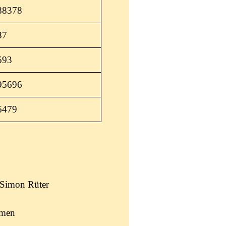
488378
87
593
995696
6479
 Simon Rüter
emen