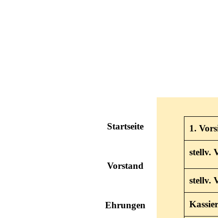
Direkt zum Seiteninhalt
Menü überspringen
Startseite
1. Vors
stellv.
Vorstand
stellv.
Kassier
Ehrungen